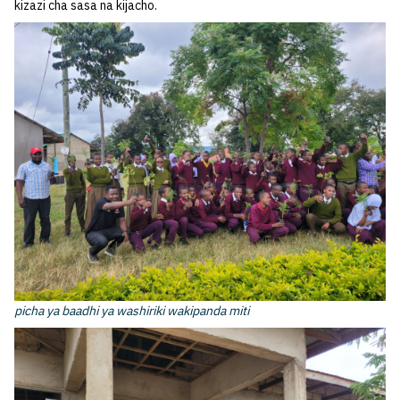
kizazi cha sasa na kijacho.
picha ya baadhi ya washiriki wakipanda miti