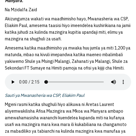
Manyara.
Na Mzidalfa Zaid
Akizungumza wakati wa maadhimisho hayo, Mwanasheria wa CSP,
Eliakim Paul, amesema taasisi hiyo imeendelea kushirikiana na jamii
katika juhudi za kulinda mazingira kupitia upandaji miti, elimu ya
mazingira na shughuli za usafi.
Amesema katika maadhimisho ya mwaka huu jumla ya miti 1,200 ya
matunda, mbao na kivuli imepandwa katika maeneo mbalimbali
yakiwemo Shule ya Msingi Malangi, Zahanati ya Malangi, Shule za
Sekondari FT Sumaye na Himiti pamoja na ofisi ya kijiji cha Himiti.
Sauti ya Mwanasheria wa CSP, Eliakim Paul
Mgeni rasmi katika shughuli hiyo alikuwa ni Aretas Laurent
aliyemwakilisha Afisa Mazingira wa Mkoa wa Manyara ambapo
amewahamasisha wananchi kuendelea kupanda miti na kufanya
usafi wa mazingira mara kwa mara ili kukabiliana na changamoto
za mabadiliko ya tabianchi na kulinda mazingira kwa manufaa ya