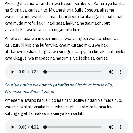
Akizungumza na waandishi wa habari, Katibu wa Kamati ya katiba
na Sheria ya kanisa hilo, Mwanasheria Sulle Joseph, alisema
waumini wamewasilisha malalamiko yao katika ngazi mbalimbali
kwa muda mrefu, lakini hadi sasa hakuna hatua madhubuti
zilizochukuliwa kutatua changamoto hizo.
Ametoa muda wa mwezi mmoja kwa viongozi wanaotuhumiwa
kujiuzuru ili kupisha kufanyika kwa mkutano mkuu wa haki
utakaowezesha uchaguzi wa viongozi wapya na kutaka kufanyika
kwa ukaguzi wa mapato na matumizi ya fedha za kanisa.
Sauti ya Katibu wa Kamati ya katiba na Sheria ya kanisa hilo,
Mwanasheria Sulle Joseph
Amesema iwapo hatua hizo hazitachukuliwa ndani ya muda huo,
waumini watalazimika kusitisha shughuli zote za kanisa kwa
kufunga geti la makao makuu ya kanisa hilo.