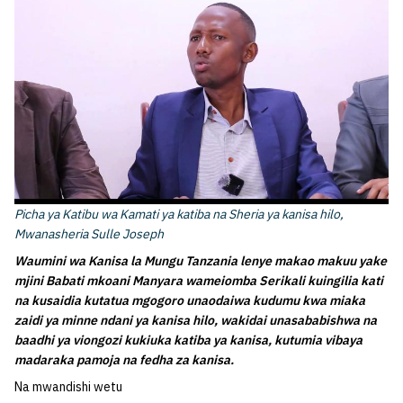
Picha ya Katibu wa Kamati ya katiba na Sheria ya kanisa hilo,
Mwanasheria Sulle Joseph
Waumini wa Kanisa la Mungu Tanzania lenye makao makuu yake
mjini Babati mkoani Manyara wameiomba Serikali kuingilia kati
na kusaidia kutatua mgogoro unaodaiwa kudumu kwa miaka
zaidi ya minne ndani ya kanisa hilo, wakidai unasababishwa na
baadhi ya viongozi kukiuka katiba ya kanisa, kutumia vibaya
madaraka pamoja na fedha za kanisa.
Na mwandishi wetu