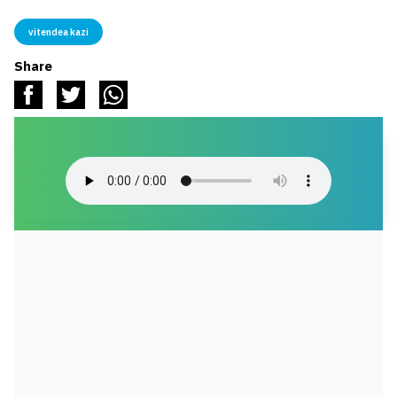
vitendea kazi
Share