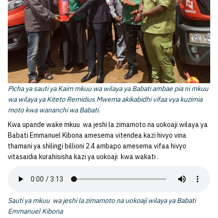
Picha ya sauti ya Kaim mkuu wa wilaya ya Babati ambae pia ni mkuu
wa wilaya ya Kiteto Remidius Mwema akikabidhi vifaa vya kuzimia
moto kwa wananchi wa Babati.
Kwa upande wake mkuu wa jeshi la zimamoto na uokoaji wilaya ya
Babati Emmanuel Kibona amesema vitendea kazi hivyo vina
thamani ya shilingi billioni 2.4 ambapo amesema vifaa hivyo
vitasaidia kurahisisha kazi ya uokoaji kwa wakati .
Sauti ya mkuu wa jeshi la zimamoto na uokoaji wilaya ya Babati
Emmanuel Kibona