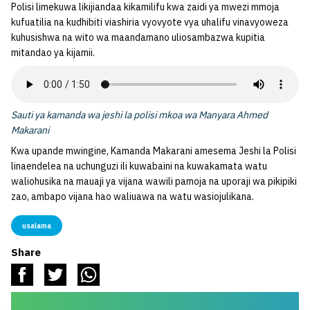
Polisi limekuwa likijiandaa kikamilifu kwa zaidi ya mwezi mmoja
kufuatilia na kudhibiti viashiria vyovyote vya uhalifu vinavyoweza
kuhusishwa na wito wa maandamano uliosambazwa kupitia
mitandao ya kijamii.
Sauti ya kamanda wa jeshi la polisi mkoa wa Manyara Ahmed
Makarani
Kwa upande mwingine, Kamanda Makarani amesema Jeshi la Polisi
linaendelea na uchunguzi ili kuwabaini na kuwakamata watu
waliohusika na mauaji ya vijana wawili pamoja na uporaji wa pikipiki
zao, ambapo vijana hao waliuawa na watu wasiojulikana.
usalama
Share