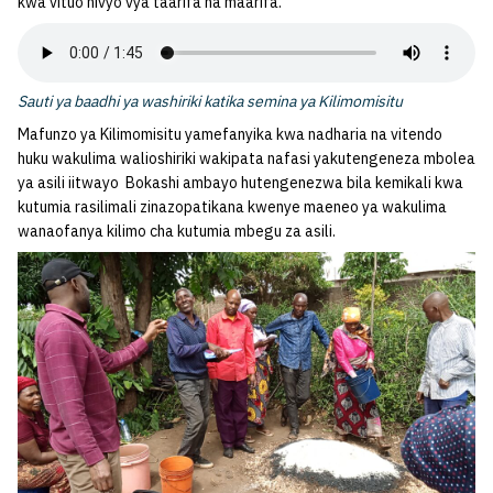
kwa vituo hivyo vya taarifa na maarifa.
Sauti ya baadhi ya washiriki katika semina ya Kilimomisitu
Mafunzo ya Kilimomisitu yamefanyika kwa nadharia na vitendo
huku wakulima walioshiriki wakipata nafasi yakutengeneza mbolea
ya asili iitwayo Bokashi ambayo hutengenezwa bila kemikali kwa
kutumia rasilimali zinazopatikana kwenye maeneo ya wakulima
wanaofanya kilimo cha kutumia mbegu za asili.