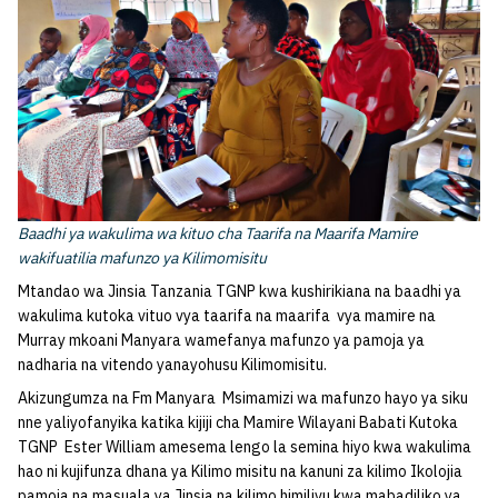
Baadhi ya wakulima wa kituo cha Taarifa na Maarifa Mamire
wakifuatilia mafunzo ya Kilimomisitu
Mtandao wa Jinsia Tanzania TGNP kwa kushirikiana na baadhi ya
wakulima kutoka vituo vya taarifa na maarifa vya mamire na
Murray mkoani Manyara wamefanya mafunzo ya pamoja ya
nadharia na vitendo yanayohusu Kilimomisitu.
Akizungumza na Fm Manyara Msimamizi wa mafunzo hayo ya siku
nne yaliyofanyika katika kijiji cha Mamire Wilayani Babati Kutoka
TGNP Ester William amesema lengo la semina hiyo kwa wakulima
hao ni kujifunza dhana ya Kilimo misitu na kanuni za kilimo Ikolojia
pamoja na masuala ya Jinsia na kilimo himilivu kwa mabadiliko ya