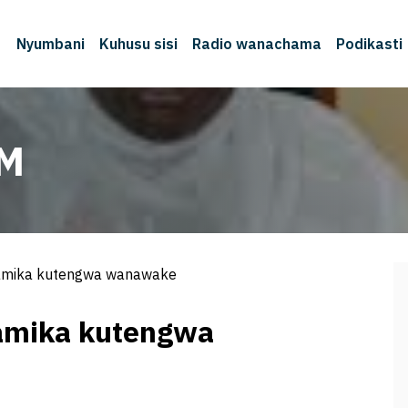
Nyumbani
Kuhusu sisi
Radio wanachama
Podikasti
FM
lamika kutengwa wanawake
lamika kutengwa