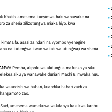
k Khatib, amesema kunyimwa haki wanawake na
ro za sheria zilizotungwa miaka hiyo, kwa
a kimataifa, asasi za ndani na vyombo vyenegine
kana na kutengwa kwao wakati wa utungwaji wa sheria
MWA Pemba, alipokuwa akifungua mafunzo ya siku
uelekea siku ya wanawake duniani Machi 8, mwaka huu.
 waandishi wa habari, kuandika habari zaidi za
a changamoto zao.
Said, amesema wamekuwa wakifanya kazi kwa karibu