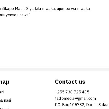
a ifikapo Machi 8 ya kila mwaka, ujumbe wa mwaka
unia yenye usawa’
map
Contact us
ni
+255 738 725 485
tadiomedia@gmail.com
na nasi
P.O. Box 105782, Dar es Sala
 nasi