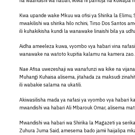
na waandishi wa habari, ikiwa ni pamoja na kuwapa 
Kwa upande wake Mkuu wa ofisi ya Shirika la Elimu,
mwakilishi wa shirika hilo nchini, Tirso Dos Santos 
ili kuhakikisha kundi la wanawake linaishi bila ya udhal
Aidha ameeleza kuwa, vyombo vya habari vina nafasi 
wanawake na watoto kupitia kalamu na kamera zao.
Nae Afisa uwezeshaji wa wanafunzi wa kike na vijana
Muhangi Kuhaisa alisema, jitahada za maksudi zinah
ili wabakie salama na ukatili.
Akiwasilisha mada ya nafasi ya vyombo vya habari kati
mwandishi wa habari Ali Mbarouk Omar, alisema mat
Mwandishi wa habari wa Shirika la Magazeti ya seri
Zuhura Juma Said, amesema bado jamii haijalipa mkazo