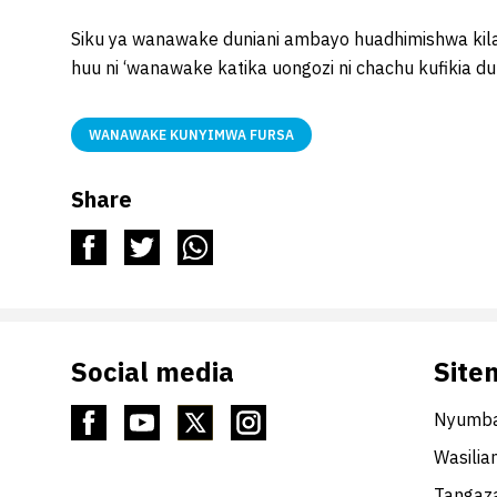
Siku ya wanawake duniani ambayo huadhimishwa kil
huu ni ‘wanawake katika uongozi ni chachu kufikia d
WANAWAKE KUNYIMWA FURSA
Share
Social media
Site
Nyumba
Wasilia
Tangaza