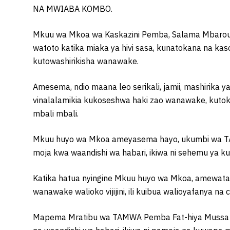
NA MWIABA KOMBO.
Mkuu wa Mkoa wa Kaskazini Pemba, Salama Mbarou
watoto katika miaka ya hivi sasa, kunatokana na kaso
kutowashirikisha wanawake.
Amesema, ndio maana leo serikali, jamii, mashirika y
vinalalamikia kukoseshwa haki zao wanawake, kuto
mbali mbali.
Mkuu huyo wa Mkoa ameyasema hayo, ukumbi wa TA
moja kwa waandishi wa habari, ikiwa ni sehemu ya k
Katika hatua nyingine Mkuu huyo wa Mkoa, amewataka
wanawake walioko vijijini, ili kuibua walioyafanya n
Mapema Mratibu wa TAMWA Pemba Fat-hiya Mussa 