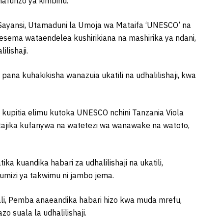
mafunzo ya kimbinu.
 Sayansi, Utamaduni la Umoja wa Mataifa ‘UNESCO’ na
amesema wataendelea kushirikiana na mashirika ya ndani,
ilishaji.
pana kuhakikisha wanazuia ukatili na udhalilishaji, kwa
 kupitia elimu kutoka UNESCO nchini Tanzania Viola
itajika kufanywa na watetezi wa wanawake na watoto,
ka kuandika habari za udhalilishaji na ukatili,
umizi ya takwimu ni jambo jema.
kali, Pemba anaeandika habari hizo kwa muda mrefu,
 suala la udhalilishaji.