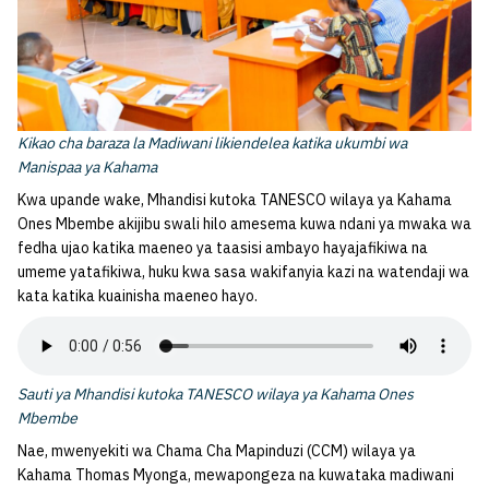
Kikao cha baraza la Madiwani likiendelea katika ukumbi wa
Manispaa ya Kahama
Kwa upande wake, Mhandisi kutoka TANESCO wilaya ya Kahama
Ones Mbembe akijibu swali hilo amesema kuwa ndani ya mwaka wa
fedha ujao katika maeneo ya taasisi ambayo hayajafikiwa na
umeme yatafikiwa, huku kwa sasa wakifanyia kazi na watendaji wa
kata katika kuainisha maeneo hayo.
Sauti ya Mhandisi kutoka TANESCO wilaya ya Kahama Ones
Mbembe
Nae, mwenyekiti wa Chama Cha Mapinduzi (CCM) wilaya ya
Kahama Thomas Myonga, mewapongeza na kuwataka madiwani