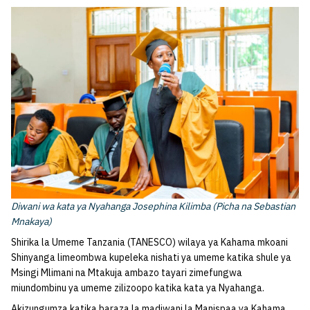
Diwani wa kata ya Nyahanga Josephina Kilimba (Picha na Sebastian
Mnakaya
)
Shirika la Umeme Tanzania (TANESCO) wilaya ya Kahama mkoani
Shinyanga limeombwa kupeleka nishati ya umeme katika shule ya
Msingi Mlimani na Mtakuja ambazo tayari zimefungwa
miundombinu ya umeme zilizoopo katika kata ya Nyahanga.
Akizungumza katika baraza la madiwani la Manispaa ya Kahama