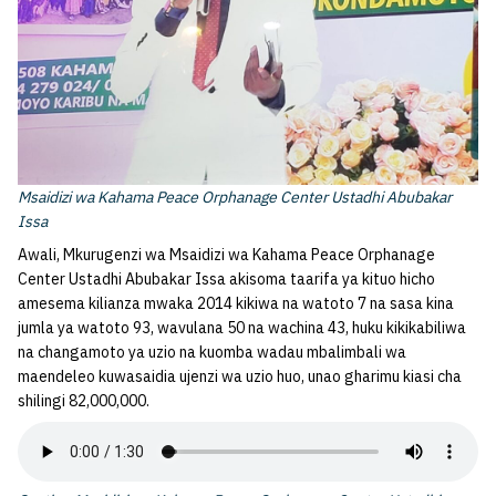
Msaidizi wa Kahama Peace Orphanage Center Ustadhi Abubakar
Issa
Awali, Mkurugenzi wa Msaidizi wa Kahama Peace Orphanage
Center Ustadhi Abubakar Issa akisoma taarifa ya kituo hicho
amesema kilianza mwaka 2014 kikiwa na watoto 7 na sasa kina
jumla ya watoto 93, wavulana 50 na wachina 43, huku kikikabiliwa
na changamoto ya uzio na kuomba wadau mbalimbali wa
maendeleo kuwasaidia ujenzi wa uzio huo, unao gharimu kiasi cha
shilingi 82,000,000.