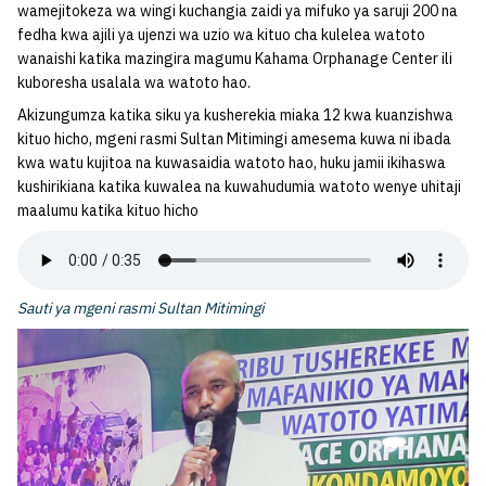
wamejitokeza wa wingi kuchangia zaidi ya mifuko ya saruji 200 na
fedha kwa ajili ya ujenzi wa uzio wa kituo cha kulelea watoto
wanaishi katika mazingira magumu Kahama Orphanage Center ili
kuboresha usalala wa watoto hao.
Akizungumza katika siku ya kusherekia miaka 12 kwa kuanzishwa
kituo hicho, mgeni rasmi Sultan Mitimingi amesema kuwa ni ibada
kwa watu kujitoa na kuwasaidia watoto hao, huku jamii ikihaswa
kushirikiana katika kuwalea na kuwahudumia watoto wenye uhitaji
maalumu katika kituo hicho
Sauti ya mgeni rasmi Sultan Mitimingi