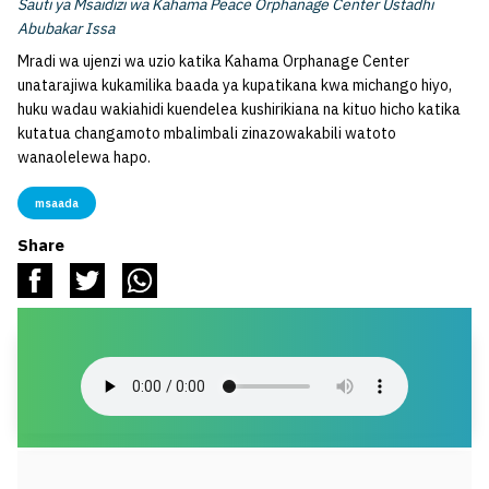
Sauti ya Msaidizi wa Kahama Peace Orphanage Center Ustadhi
Abubakar Issa
Mradi wa ujenzi wa uzio katika Kahama Orphanage Center
unatarajiwa kukamilika baada ya kupatikana kwa michango hiyo,
huku wadau wakiahidi kuendelea kushirikiana na kituo hicho katika
kutatua changamoto mbalimbali zinazowakabili watoto
wanaolelewa hapo.
msaada
Share