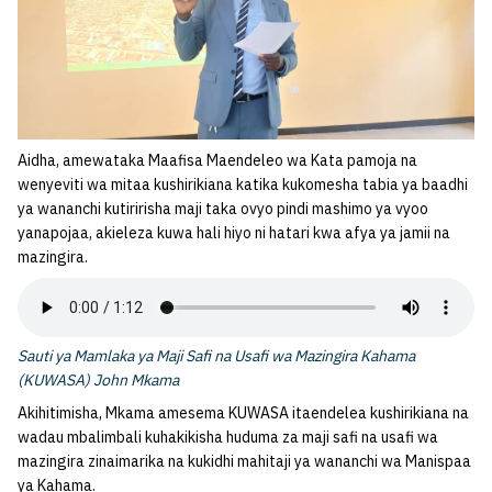
Aidha, amewataka Maafisa Maendeleo wa Kata pamoja na
wenyeviti wa mitaa kushirikiana katika kukomesha tabia ya baadhi
ya wananchi kutiririsha maji taka ovyo pindi mashimo ya vyoo
yanapojaa, akieleza kuwa hali hiyo ni hatari kwa afya ya jamii na
mazingira.
Sauti ya Mamlaka ya Maji Safi na Usafi wa Mazingira Kahama
(KUWASA) John Mkama
Akihitimisha, Mkama amesema KUWASA itaendelea kushirikiana na
wadau mbalimbali kuhakikisha huduma za maji safi na usafi wa
mazingira zinaimarika na kukidhi mahitaji ya wananchi wa Manispaa
ya Kahama.