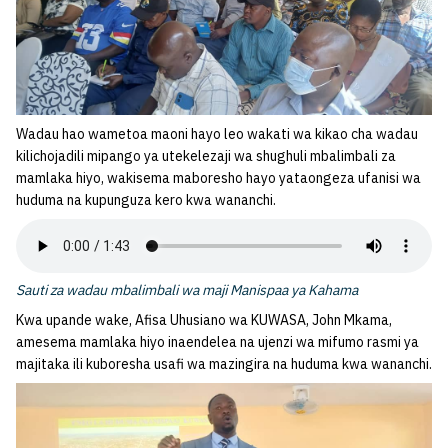
Wadau hao wametoa maoni hayo leo wakati wa kikao cha wadau
kilichojadili mipango ya utekelezaji wa shughuli mbalimbali za
mamlaka hiyo, wakisema maboresho hayo yataongeza ufanisi wa
huduma na kupunguza kero kwa wananchi.
Sauti za wadau mbalimbali wa maji Manispaa ya Kahama
Kwa upande wake, Afisa Uhusiano wa KUWASA, John Mkama,
amesema mamlaka hiyo inaendelea na ujenzi wa mifumo rasmi ya
majitaka ili kuboresha usafi wa mazingira na huduma kwa wananchi.