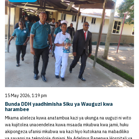
15 May 2026, 1:19 pm
Bunda DDH yaadhimisha Siku ya Wauguzi kwa
harambee
Mkama alieleza kuwa anatambua kazi ya ukunga na uuguzi ni wito
wa kujitolea unaoendelea kuwa msaada mkubwa kwa jamii, huku
akipongeza ufanisi mkubwa wa kazi hiyo kutokana na mabadiliko
ya sayansi na teknolojia duniani. Na Adelinus Banenwa Hospitali ya