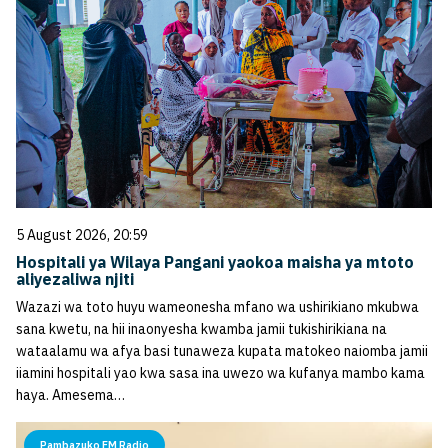
5 August 2026, 20:59
Hospitali ya Wilaya Pangani yaokoa maisha ya mtoto
aliyezaliwa njiti
Wazazi wa toto huyu wameonesha mfano wa ushirikiano mkubwa
sana kwetu, na hii inaonyesha kwamba jamii tukishirikiana na
wataalamu wa afya basi tunaweza kupata matokeo naiomba jamii
iiamini hospitali yao kwa sasa ina uwezo wa kufanya mambo kama
haya. Amesema…
Pambazuko FM Radio