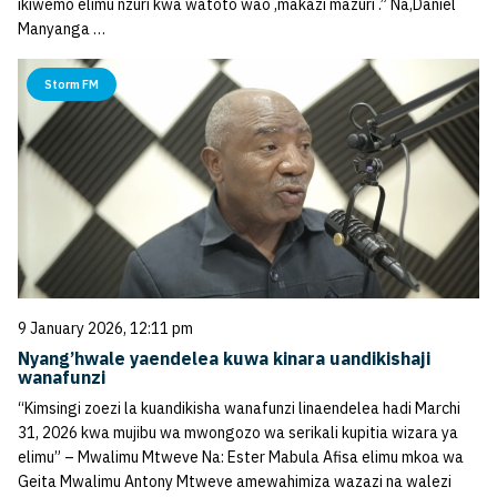
ikiwemo elimu nzuri kwa watoto wao ,makazi mazuri .” Na,Daniel
Manyanga …
Storm FM
9 January 2026, 12:11 pm
Nyang’hwale yaendelea kuwa kinara uandikishaji
wanafunzi
“Kimsingi zoezi la kuandikisha wanafunzi linaendelea hadi Marchi
31, 2026 kwa mujibu wa mwongozo wa serikali kupitia wizara ya
elimu” – Mwalimu Mtweve Na: Ester Mabula Afisa elimu mkoa wa
Geita Mwalimu Antony Mtweve amewahimiza wazazi na walezi