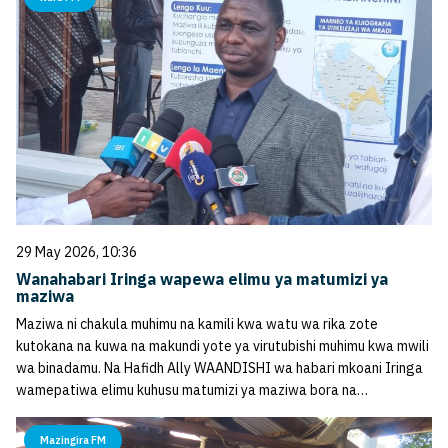
29 May 2026, 10:36
Wanahabari Iringa wapewa elimu ya matumizi ya
maziwa
Maziwa ni chakula muhimu na kamili kwa watu wa rika zote
kutokana na kuwa na makundi yote ya virutubishi muhimu kwa mwili
wa binadamu. Na Hafidh Ally WAANDISHI wa habari mkoani Iringa
wamepatiwa elimu kuhusu matumizi ya maziwa bora na…
Mazingira FM