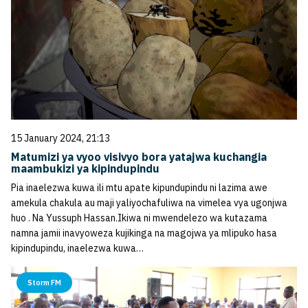
15 January 2024, 21:13
Matumizi ya vyoo visivyo bora yatajwa kuchangia
maambukizi ya kipindupindu
Pia inaelezwa kuwa ili mtu apate kipundupindu ni lazima awe
amekula chakula au maji yaliyochafuliwa na vimelea vya ugonjwa
huo . Na Yussuph Hassan.Ikiwa ni mwendelezo wa kutazama
namna jamii inavyoweza kujikinga na magojwa ya mlipuko hasa
kipindupindu, inaelezwa kuwa…
Storm FM