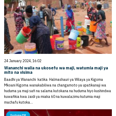
24 January 2024, 16:02
Wananchi walia na ukosefu wa maji, watumia maji ya
mito na visima
Baadhi ya Wananchi katika Halmashauri ya Wilaya ya Kigoma
Mkoani Kigoma wanakabiliwa na changamoto ya upatikanaji wa
huduma ya maji safi na salama kutokana na huduma hiyo kushindwa
kuwafikia kwa zaidi ya miaka 60 na kuwalazimu kutumia maji
machafu kutoka…
Dodoma FM