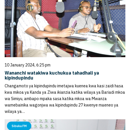
10 January 2024, 6:25 pm
Wananchi watakiwa kuchukua tahadhali ya
kipindupindu
Changamoto ya kipindupindu imetajwa kuenea kwa kasi zaidi hasa
kwa mikoa ya Kanda ya Ziwa ikianzia katika wilaya ya Bariadi mkoa
wa Simiyu, ambapo mpaka sasa katika mkoa wa Mwanza
wamebainika wagonjwa wa kipindupindu 27 kwenye maeneo ya
wilaya ya…
Sibuka FM