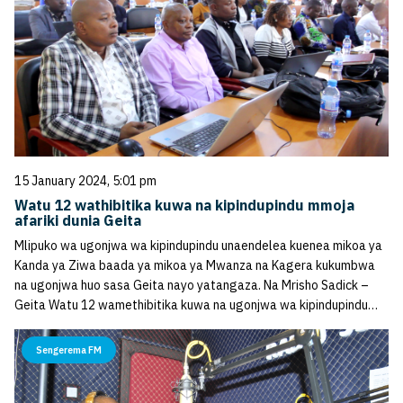
15 January 2024, 5:01 pm
Watu 12 wathibitika kuwa na kipindupindu mmoja
afariki dunia Geita
Mlipuko wa ugonjwa wa kipindupindu unaendelea kuenea mikoa ya
Kanda ya Ziwa baada ya mikoa ya Mwanza na Kagera kukumbwa
na ugonjwa huo sasa Geita nayo yatangaza. Na Mrisho Sadick –
Geita Watu 12 wamethibitika kuwa na ugonjwa wa kipindupindu…
Sengerema FM