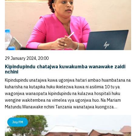
29 January 2024, 20:00
Kipindupindu chatajwa kuwakumba wanawake zaidi
nchini
Kipindupindu unatajwa kuwa ugonjwa hatari ambao huambatana na
kuharisha na kutapika huku ikielezwa kuwa ni asilimia 10 tu ya
wagonjwa wanaopata kipindupindu na kulazwa hospitali huku
wengine wakitembea na vimelea vya ugonjwa huo. Na Mariam
Matundu.Wanawake nchini Tanzania wanatajwa kuongoza…
Joy FM