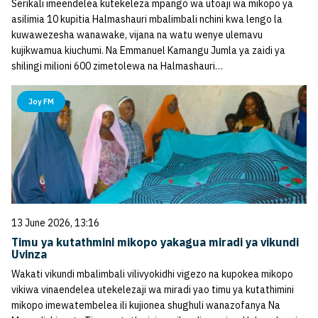
Serikali imeendelea kutekeleza mpango wa utoaji wa mikopo ya
asilimia 10 kupitia Halmashauri mbalimbali nchini kwa lengo la
kuwawezesha wanawake, vijana na watu wenye ulemavu
kujikwamua kiuchumi. Na Emmanuel Kamangu Jumla ya zaidi ya
shilingi milioni 600 zimetolewa na Halmashauri…
Joy FM
13 June 2026, 13:16
Timu ya kutathmini mikopo yakagua miradi ya vikundi
Uvinza
Wakati vikundi mbalimbali vilivyokidhi vigezo na kupokea mikopo
vikiwa vinaendelea utekelezaji wa miradi yao timu ya kutathimini
mikopo imewatembelea ili kujionea shughuli wanazofanya Na