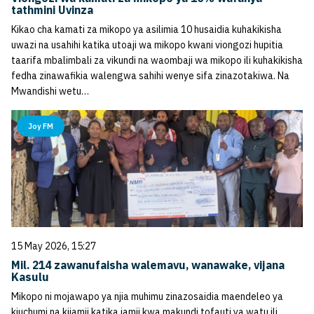
tathmini Uvinza
Kikao cha kamati za mikopo ya asilimia 10 husaidia kuhakikisha
uwazi na usahihi katika utoaji wa mikopo kwani viongozi hupitia
taarifa mbalimbali za vikundi na waombaji wa mikopo ili kuhakikisha
fedha zinawafikia walengwa sahihi wenye sifa zinazotakiwa. Na
Mwandishi wetu…
Joy FM
15 May 2026, 15:27
Mil. 214 zawanufaisha walemavu, wanawake, vijana
Kasulu
Mikopo ni mojawapo ya njia muhimu zinazosaidia maendeleo ya
kiuchumi na kijamii katika jamii kwa makundi tofauti ya watu ili