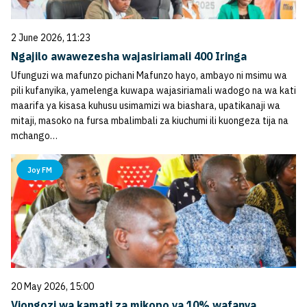
2 June 2026, 11:23
Ngajilo awawezesha wajasiriamali 400 Iringa
Ufunguzi wa mafunzo pichani Mafunzo hayo, ambayo ni msimu wa
pili kufanyika, yamelenga kuwapa wajasiriamali wadogo na wa kati
maarifa ya kisasa kuhusu usimamizi wa biashara, upatikanaji wa
mitaji, masoko na fursa mbalimbali za kiuchumi ili kuongeza tija na
mchango…
Joy FM
20 May 2026, 15:00
Viongozi wa kamati za mikopo ya 10% wafanya