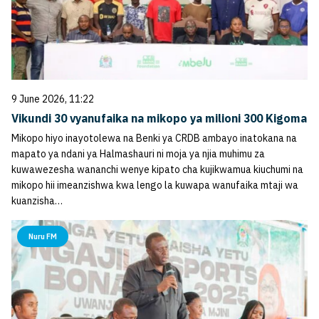
9 June 2026, 11:22
Vikundi 30 vyanufaika na mikopo ya milioni 300 Kigoma
Mikopo hiyo inayotolewa na Benki ya CRDB ambayo inatokana na
mapato ya ndani ya Halmashauri ni moja ya njia muhimu za
kuwawezesha wananchi wenye kipato cha kujikwamua kiuchumi na
mikopo hii imeanzishwa kwa lengo la kuwapa wanufaika mtaji wa
kuanzisha…
Nuru FM