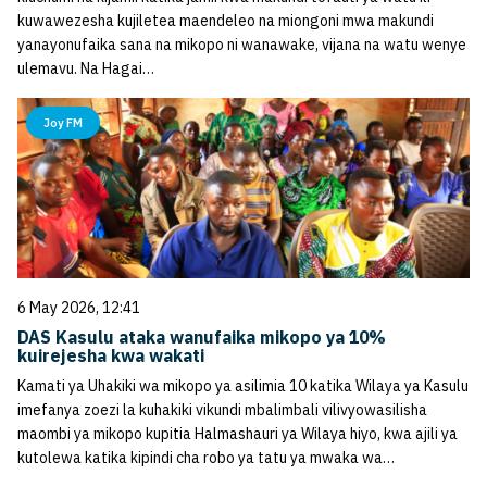
kuwawezesha kujiletea maendeleo na miongoni mwa makundi
yanayonufaika sana na mikopo ni wanawake, vijana na watu wenye
ulemavu. Na Hagai…
Joy FM
6 May 2026, 12:41
DAS Kasulu ataka wanufaika mikopo ya 10%
kuirejesha kwa wakati
Kamati ya Uhakiki wa mikopo ya asilimia 10 katika Wilaya ya Kasulu
imefanya zoezi la kuhakiki vikundi mbalimbali vilivyowasilisha
maombi ya mikopo kupitia Halmashauri ya Wilaya hiyo, kwa ajili ya
kutolewa katika kipindi cha robo ya tatu ya mwaka wa…