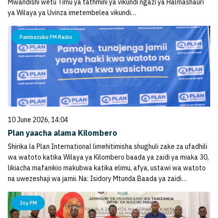
Mwandishi wetu Timu ya tathmini ya vikundi ngazi ya Halmashauri
ya Wilaya ya Uvinza imetembelea vikundi…
Pambazuko FM Radio
10 June 2026, 14:04
Plan yaacha alama Kilombero
Shirika la Plan International limehitimisha shughuli zake za ufadhili
wa watoto katika Wilaya ya Kilombero baada ya zaidi ya miaka 30,
likiacha mafanikio makubwa katika elimu, afya, ustawi wa watoto
na uwezeshaji wa jamii. Na: Isidory Mtunda Baada ya zaidi…
Joy FM