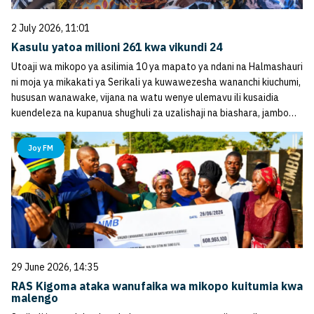
2 July 2026, 11:01
Kasulu yatoa milioni 261 kwa vikundi 24
Utoaji wa mikopo ya asilimia 10 ya mapato ya ndani na Halmashauri
ni moja ya mikakati ya Serikali ya kuwawezesha wananchi kiuchumi,
hususan wanawake, vijana na watu wenye ulemavu ili kusaidia
kuendeleza na kupanua shughuli za uzalishaji na biashara, jambo…
Joy FM
29 June 2026, 14:35
RAS Kigoma ataka wanufaika wa mikopo kuitumia kwa
malengo