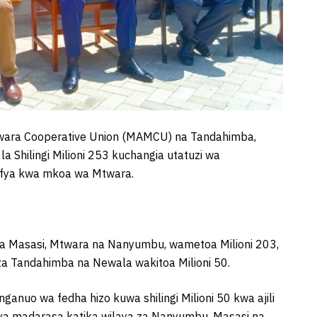
twara Cooperative Union (MAMCU) na Tandahimba,
 Shilingi Milioni 253 kuchangia utatuzi wa
 Afya kwa mkoa wa Mtwara.
Masasi, Mtwara na Nanyumbu, wametoa Milioni 203,
 Tandahimba na Newala wakitoa Milioni 50.
nganuo wa fedha hizo kuwa shilingi Milioni 50 kwa ajili
vya madarasa katika wilaya za Nanyumbu, Masasi na