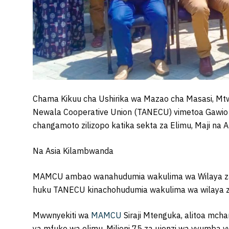
Chama Kikuu cha Ushirika wa Mazao cha Masasi, M
Newala Cooperative Union (TANECU) vimetoa Gawio la
changamoto zilizopo katika sekta za Elimu, Maji na
Na Asia Kilambwanda
MAMCU ambao wanahudumia wakulima wa Wilaya za 
huku TANECU kinachohudumia wakulima wa wilaya za
Mwwnyekiti wa
MAMCU
Siraji Mtenguka, alitoa mcha
ya mfuko wa elimu, Milioni 75 za ujenzi wa vyumba 