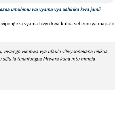
zea umuhimu wa vyama vya ushirika kwa jamii
vipongeza vyama hivyo kwa kutoa sehemu ya mapato
viwango vikubwa vya ufaulu vilivyoonekana nilikua
au sijiu la tunaifungua Mtwara kuna mtu mmoja