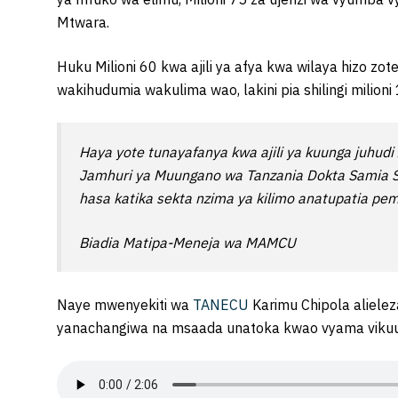
Mtwara.
Huku Milioni 60 kwa ajili ya afya kwa wilaya hiz
wakihudumia wakulima wao, lakini pia shilingi milioni 
Haya yote tunayafanya kwa ajili ya kuunga juhudi
Jamhuri ya Muungano wa Tanzania Dokta Samia Su
hasa katika sekta nzima ya kilimo anatupatia pe
Biadia Matipa-Meneja wa MAMCU
Naye mwenyekiti wa
TANECU
Karimu Chipola aliele
yanachangiwa na msaada unatoka kwao vyama vikuu