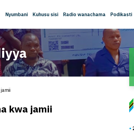
Nyumbani
Kuhusu sisi
Radio wanachama
Podikasti
iyya
jamii
a kwa jamii