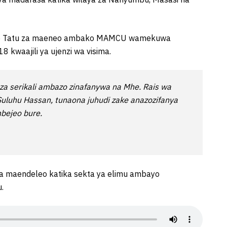
o zote Tatu za maeneo ambako MAMCU wamekuwa
18 kwaajili ya ujenzi wa visima.
 za serikali ambazo zinafanywa na Mhe. Rais wa
luhu Hassan, tunaona juhudi zake anazozifanya
mbejeo bure.
za maendeleo katika sekta ya elimu ambayo
.