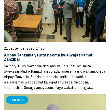
21 September 2023, 14:25
Airpay Tanzania yaleta neema kwa wajasriamali
Zanzibar
Na Mary Julius. Waziri wa Nchi Afisi ya Rais Kazi Uchumi na
Uwekezaji Mudrik Ramadhani Soraga amesema ujio wa kampuni ya
Airpay Tanzania, Zanzibar itasaidia serikali kuwafikia
wajasiriamali wadogo katika kupata fursa za mikopo na
kutambulika. Soraga ameyasema hayo wakati akifungua…
Dodoma FM