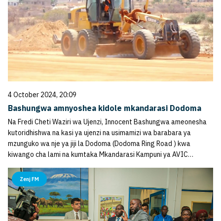
4 October 2024, 20:09
Bashungwa amnyoshea kidole mkandarasi Dodoma
Na Fredi Cheti Waziri wa Ujenzi, Innocent Bashungwa ameonesha
kutoridhishwa na kasi ya ujenzi na usimamizi wa barabara ya
mzunguko wa nje ya jiji la Dodoma (Dodoma Ring Road ) kwa
kiwango cha lami na kumtaka Mkandarasi Kampuni ya AVIC…
Zenj FM